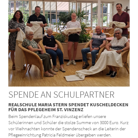
SPENDE AN SCHULPARTNER
REALSCHULE MARIA STERN SPENDET KUSCHELDECKEN
FÜR DAS PFLEGEHEIM ST. VINZENZ
Beim Spendenlauf zum Franziskustag erliefen unsere
Schülerinnen und Schüler die stolze Summe von 3000 Euro. Kurz
vor Weihnachten konnte der Spendenscheck an die Leiterin der
Pflegeeinrichtung Patricia Feldmeier übergeben werden.